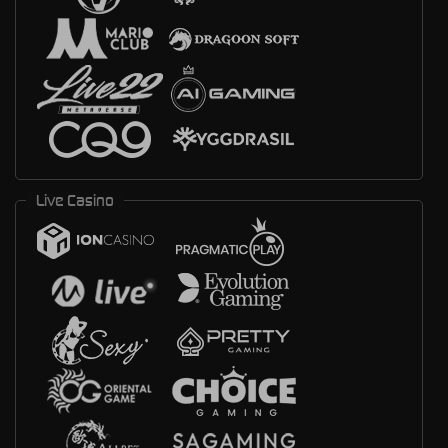
Live Casino