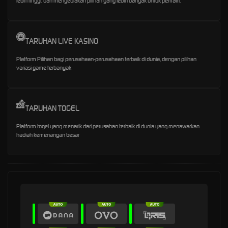
lebih tinggi, dan menyediakan pilihan yang lebih banyak untuk pemain.
TARUHAN LIVE KASINO
Platform Pilihan bagi perusahaan-perusahaan terbaik di dunia, dengan pilihan
variasi game terbanyak
TARUHAN TOGEL
Platform togel yang menarik dari perusahan terbaik di dunia yang menawarkan
hadiah kemenangan besar