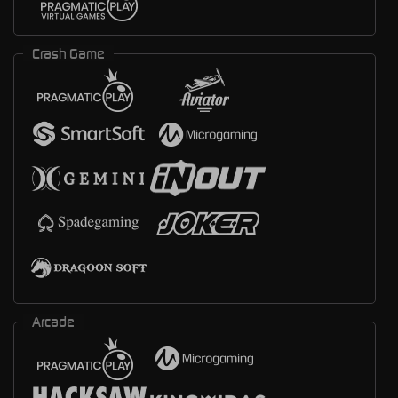
Crash Game
Arcade