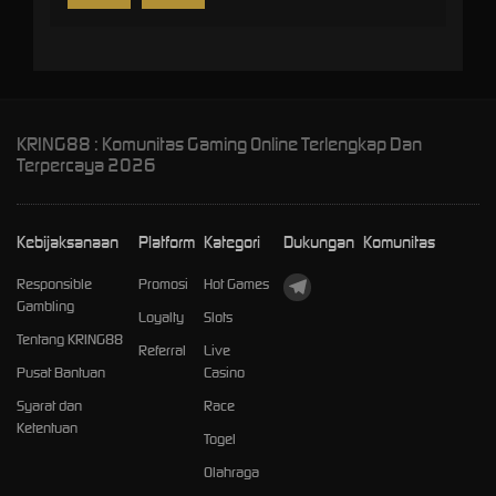
KRING88 : Komunitas Gaming Online Terlengkap Dan
Terpercaya 2026
Kebijaksanaan
Platform
Kategori
Dukungan
Komunitas
Responsible
Promosi
Hot Games
Gambling
Loyalty
Slots
Tentang KRING88
Referral
Live
Pusat Bantuan
Casino
Syarat dan
Race
Ketentuan
Togel
Olahraga