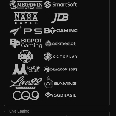
Live Casino