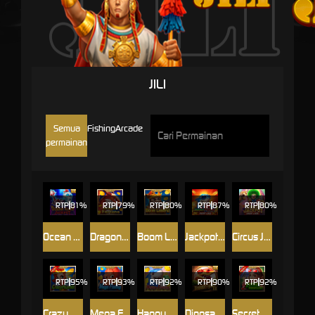
JILI
Semua
Fishing
Arcade
permainan
RTP
81%
RTP
79%
RTP
80%
RTP
87%
RTP
80%
Ocean King Jackpot
Dragon Fortune
Boom Legend
Jackpot Fishing 2
Circus Jackpot
RTP
95%
RTP
93%
RTP
92%
RTP
90%
RTP
92%
Crazy Hunter
Mega Fishing
Happy Fishing
Dinosaur Tycoon II
Secret Treasure