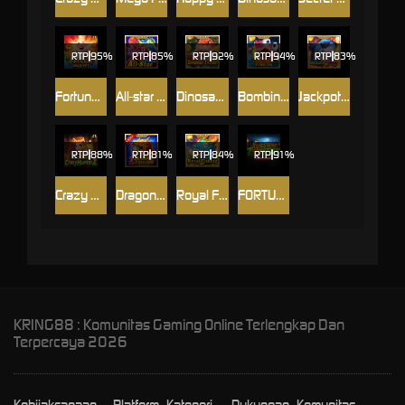
RTP
95%
RTP
85%
RTP
92%
RTP
94%
RTP
83%
Fortune King Jackpot
All-star Fishing
Dinosaur Tycoon
Bombing Fishing
Jackpot Fishing
RTP
88%
RTP
81%
RTP
84%
RTP
91%
Crazy Hunter 2
Dragon Treasure
Royal Fishing
FORTUNE ZOMBIE
KRING88 : Komunitas Gaming Online Terlengkap Dan
Terpercaya 2026
Kebijaksanaan
Platform
Kategori
Dukungan
Komunitas