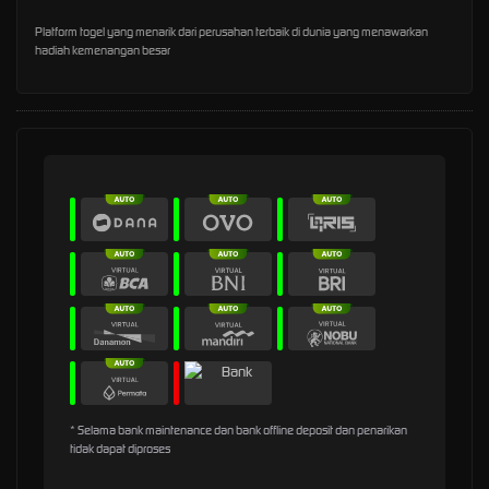
Platform togel yang menarik dari perusahan terbaik di dunia yang menawarkan
hadiah kemenangan besar
* Selama bank maintenance dan bank offline deposit dan penarikan
tidak dapat diproses