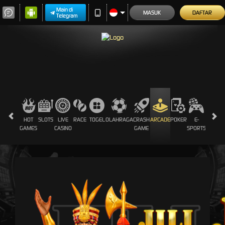
Main di
MASUK
DAFTAR
Telegram
HOT
SLOTS
LIVE
RACE
TOGEL
OLAHRAGA
CRASH
ARCADE
POKER
E-
SABUN
GAMES
CASINO
GAME
SPORTS
AYAM