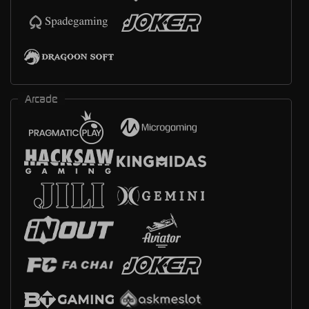
Arcade