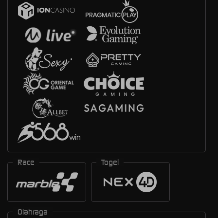
Race
Togel
Olahraga