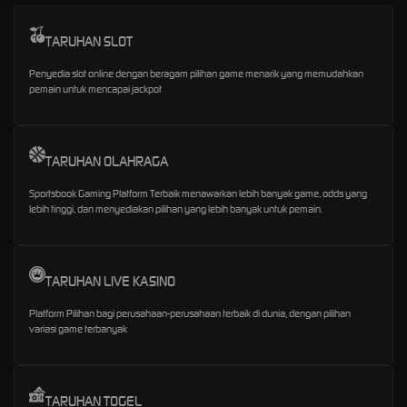
TARUHAN SLOT
Penyedia slot online dengan beragam pilihan game menarik yang memudahkan
pemain untuk mencapai jackpot
TARUHAN OLAHRAGA
Sportsbook Gaming Platform Terbaik menawarkan lebih banyak game, odds yang
lebih tinggi, dan menyediakan pilihan yang lebih banyak untuk pemain.
TARUHAN LIVE KASINO
Platform Pilihan bagi perusahaan-perusahaan terbaik di dunia, dengan pilihan
variasi game terbanyak
TARUHAN TOGEL