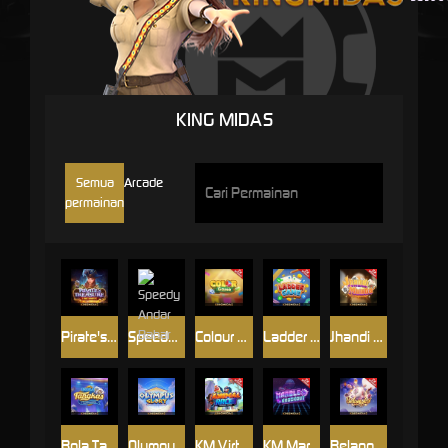
KING MIDAS
Semua
Arcade
permainan
Pirate's Tresure
Speedy Andar Bahar
Colour Game
Ladder Game
Jhandi Munda
Bola Tangkas
Olympus Glory
KM Virtual Animal Race
KM Marble Knockout
Belangkai 2