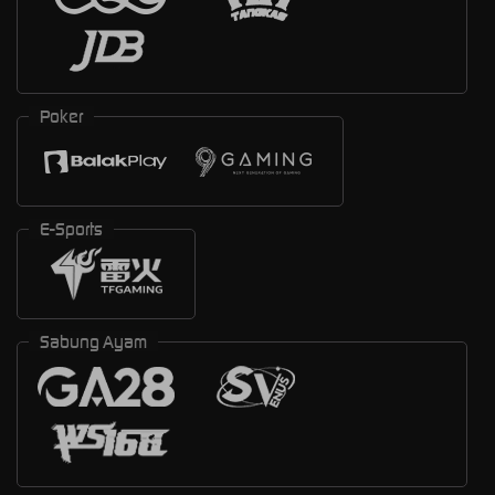
Poker
E-Sports
Sabung Ayam