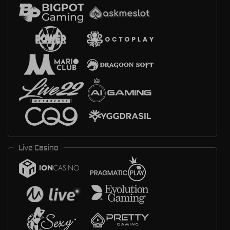
Live Casino