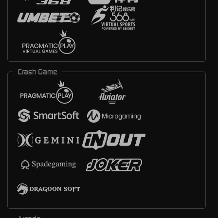
Crash Game