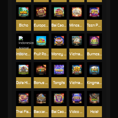
Bicho
European Roulette
Bai Cao Black & Red
Minesweeper
Teen Patti Versus
Indonesian Animal Dice
Fruit Roulette
Money Wheel Deluxe
Vietnam Fish Prawn Crab
Burmese 6 Animals
Dota Hi-Lo
Bonus Dice
Tongits
Vietnam Rock Paper Scissors
Kingmaker Pok Deng
Thai Fish Prawn Crab GO!
Baccarat: Multi
Bai Cao Mystic Four
Video Poker
Heist