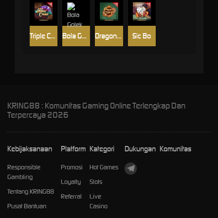
Triple Chance
Bola Golek
Dragon Tiger 2
Sic Bo
KRING88 : Komunitas Gaming Online Terlengkap Dan
Terpercaya 2026
Kebijaksanaan
Platform
Kategori
Dukungan
Komunitas
Responsible
Promosi
Hot Games
Gambling
Loyalty
Slots
Tentang KRING88
Referral
Live
Pusat Bantuan
Casino