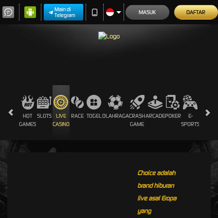
Main di
MASUK
DAFTAR
Telegram
HOT
SLOTS
LIVE
RACE
TOGEL
OLAHRAGA
CRASH
ARCADE
POKER
E-
SABUN
GAMES
CASINO
GAME
SPORTS
AYAM
Choice adalah
brand hiburan
live asal Eropa
yang