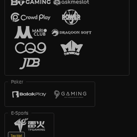
Poker
E-Sports