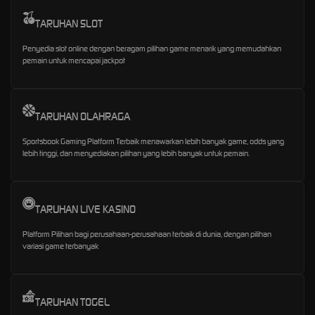
TARUHAN SLOT
Penyedia slot online dengan beragam pilihan game menarik yang memudahkan
pemain untuk mencapai jackpot
TARUHAN OLAHRAGA
Sportsbook Gaming Platform Terbaik menawarkan lebih banyak game, odds yang
lebih tinggi, dan menyediakan pilihan yang lebih banyak untuk pemain.
TARUHAN LIVE KASINO
Platform Pilihan bagi perusahaan-perusahaan terbaik di dunia, dengan pilihan
variasi game terbanyak
TARUHAN TOGEL