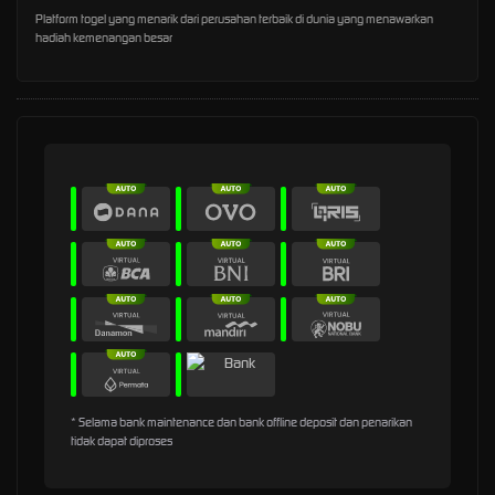
Platform togel yang menarik dari perusahan terbaik di dunia yang menawarkan
hadiah kemenangan besar
* Selama bank maintenance dan bank offline deposit dan penarikan
tidak dapat diproses