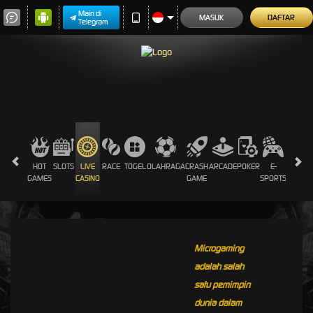
Main di
MASUK
DAFTAR
Telegram
HOT
SLOTS
LIVE
RACE
TOGEL
OLAHRAGA
CRASH
ARCADE
POKER
E-
SABUN
GAMES
CASINO
GAME
SPORTS
AYAM
Microgaming
adalah salah
satu pemimpin
dunia dalam