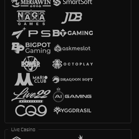
Live Casino