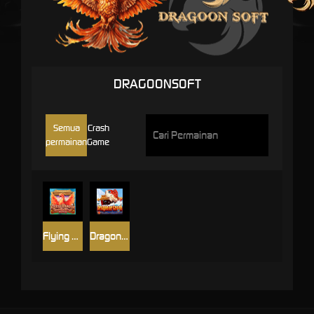
DRAGOONSOFT
Semua
Crash
permainan
Game
Flying Phoenix
Dragon or Crash