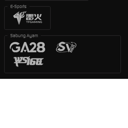
E-Sports
Sabung Ayam