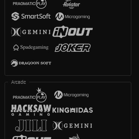
Arcade