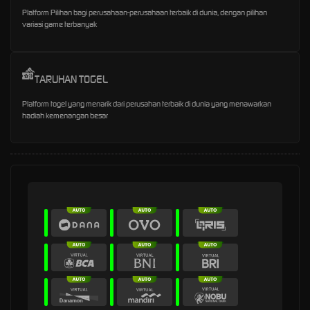
Platform Pilihan bagi perusahaan-perusahaan terbaik di dunia, dengan pilihan
variasi game terbanyak
TARUHAN TOGEL
Platform togel yang menarik dari perusahan terbaik di dunia yang menawarkan
hadiah kemenangan besar