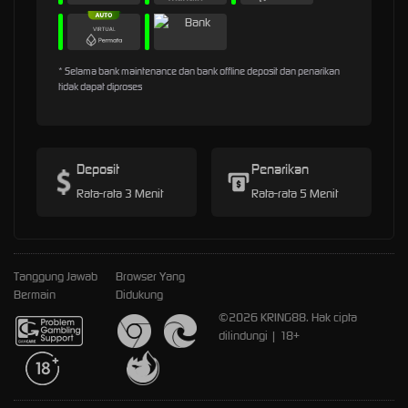
* Selama bank maintenance dan bank offline deposit dan penarikan
tidak dapat diproses
Deposit
Penarikan
Rata-rata 3 Menit
Rata-rata 5 Menit
Tanggung Jawab
Browser Yang
Bermain
Didukung
©2026 KRING88. Hak cipta
dilindungi | 18+