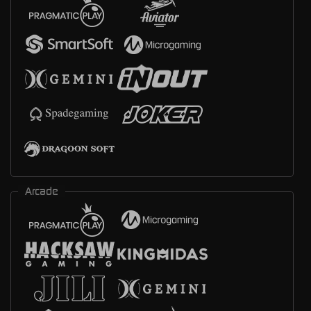
Arcade