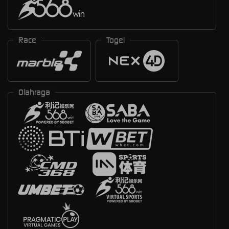
Race
Togel
Olahraga