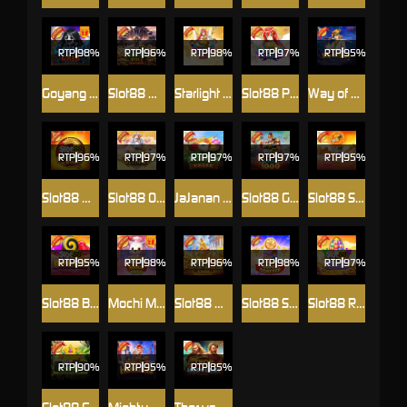
RTP
98%
RTP
96%
RTP
98%
RTP
97%
RTP
95%
Goyang Gaib
Slot88 Mahjong Wins 3 Black Scatter
Starlight Princess 1000
Slot88 Princess
Way of Ninja
RTP
96%
RTP
97%
RTP
97%
RTP
97%
RTP
95%
Slot88 Mahjong Wins 2
Slot88 Olympus
JaJanan Pasar
Slot88 Gates of Gatot Kaca 1000
Slot88 Sweet Bonanza 1000
RTP
95%
RTP
98%
RTP
96%
RTP
98%
RTP
97%
Slot88 Bonanza
Mochi Mania 1000
Slot88 Wisdom of Athena 1000
Slot88 Sweet Bonanza Super Scatter
Slot88 Rush
RTP
90%
RTP
95%
RTP
85%