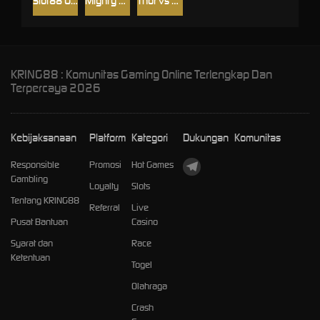
Slot88 Gems
Mighty Hercules
Thor vs Hercules
KRING88 : Komunitas Gaming Online Terlengkap Dan
Terpercaya 2026
Kebijaksanaan
Platform
Kategori
Dukungan
Komunitas
Responsible
Promosi
Hot Games
Gambling
Loyalty
Slots
Tentang KRING88
Referral
Live
Pusat Bantuan
Casino
Syarat dan
Race
Ketentuan
Togel
Olahraga
Crash