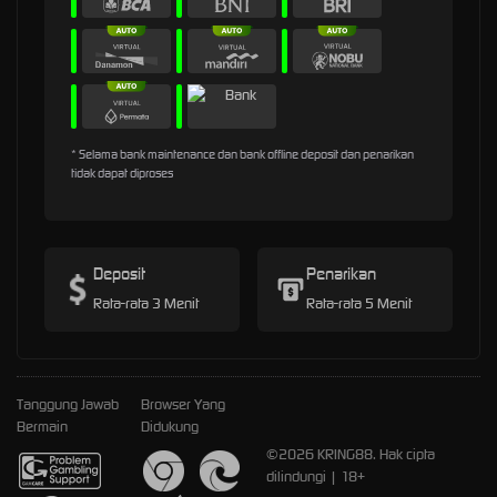
* Selama bank maintenance dan bank offline deposit dan penarikan
tidak dapat diproses
Deposit
Penarikan
Rata-rata 3 Menit
Rata-rata 5 Menit
Tanggung Jawab
Browser Yang
Bermain
Didukung
©2026 KRING88. Hak cipta
dilindungi | 18+