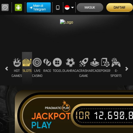
Main di
MASUK
DAFTAR
Telegram
HOT
SLOTS
LIVE
RACE
TOGEL
OLAHRAGA
CRASH
ARCADE
POKER
E-
SABUN
GAMES
CASINO
GAME
SPORTS
AYAM
IDR
12,690,
JACKPOT
PLAY