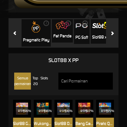
i
i
i
i
i
Facha
Fat Panda
Slot88 x PP
PG Soft
Pragmatic Play
SLOT88 X PP
Semua
Top
Slots
permainan
20
RTP
96%
RTP
96%
RTP
96%
RTP
97%
RTP
95%
Slot88 Gates of Olympus Super Scatter
Wukong - Black Scatter
Slot88 Olympus 1000
Bang Gacor 1000
Pirate Quest 1000