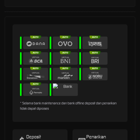
* Selama bank maintenance dan bank offline deposit dan penarikan
tidak dapat diproses
Deposit
Penarikan