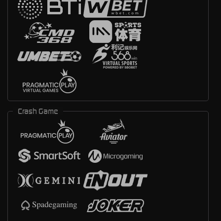
Crash Game