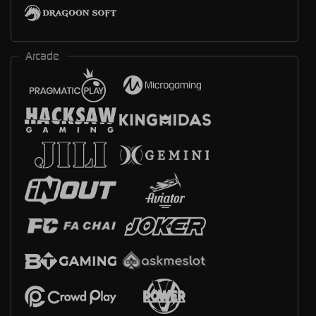
Arcade